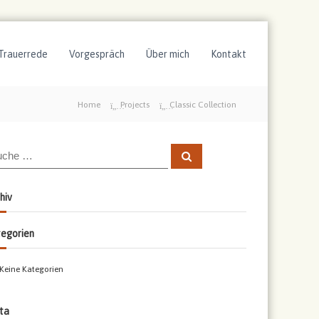
Trauerrede
Vorgespräch
Über mich
Kontakt
Home
Projects
Classic Collection
S
u
c
h
e
hiv
n
egorien
Keine Kategorien
ta