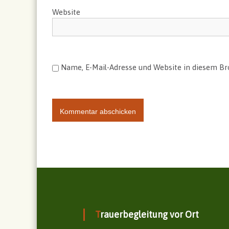
t
Website
i
o
Name, E-Mail-Adresse und Website in diesem B
n
Trauerbegleitung vor Ort