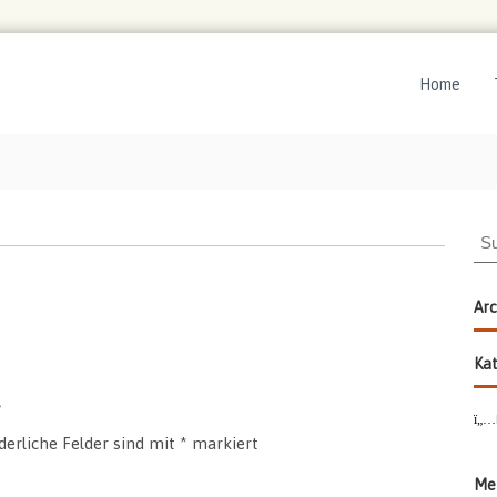
Home
S
u
c
h
Arc
e
n
Kat
a
c
h
derliche Felder sind mit
*
markiert
:
Me