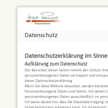
I
Z
I
u
r
h
m
r
i
I
e
n
n
T
a
Datenschutz
h
r
P
a
a
o
l
u
r
t
e
Datenschutzerklärung im Sinn
z
s
r
l
p
r
Aufklärung zum Datenschutz
e
r
e
Der Betreiber dieser Seiten nimmt den Schutz Ihre
r
i
d
personenbezogenen Daten vertraulich und entspre
n
–
n
dieser Datenschutzerklärung.
g
e
T
Wenn Sie diese Website besuchen, werden keiner
e
r
r
Personenbezogene Daten sind Daten, mit denen Sie
n
i
a
personenbezogenen Daten ausschließlich im persönl
n
u
Ich weise darauf hin, dass die Datenübertragung i
i
Sicherheitslücken aufweisen kann. Ein lückenloser 