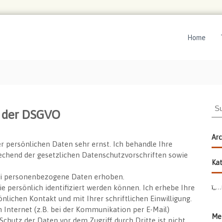
Home
S
e der DSGVO
u
c
h
Arc
r persönlichen Daten sehr ernst. Ich behandle Ihre
e
chend der gesetzlichen Datenschutzvorschriften sowie
n
Kat
a
lei personenbezogene Daten erhoben.
c
 persönlich identifiziert werden können. Ich erhebe Ihre
h
ichen Kontakt und mit Ihrer schriftlichen Einwilligung.
:
m Internet (z.B. bei der Kommunikation per E-Mail)
Me
Schutz der Daten vor dem Zugriff durch Dritte ist nicht