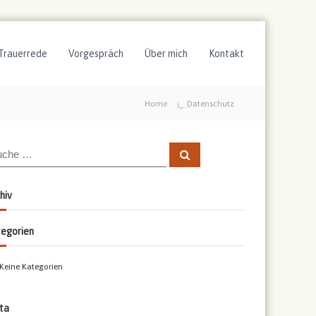
Trauerrede
Vorgespräch
Über mich
Kontakt
Home
Datenschutz
S
u
c
h
e
hiv
n
egorien
Keine Kategorien
ta