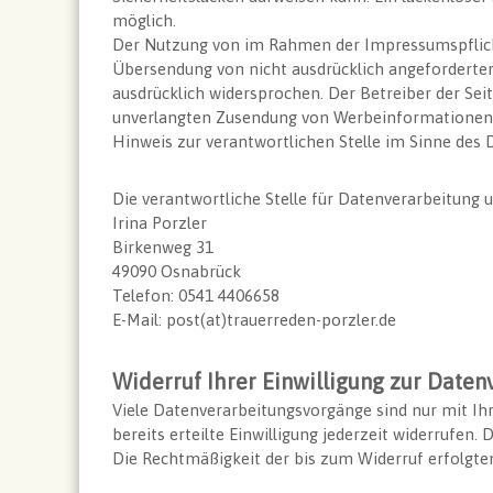
e
n
möglich.
r
O
Der Nutzung von im Rahmen der Impressumspflicht
r
s
Übersendung von nicht ausdrücklich angeforderte
e
n
ausdrücklich widersprochen. Der Betreiber der Seite
d
a
unverlangten Zusendung von Werbeinformationen, 
n
b
Hinweis zur verantwortlichen Stelle im Sinne des
e
r
ü
r
Die verantwortliche Stelle für Datenverarbeitung u
c
i
Irina Porzler
k
n
Birkenweg 31
49090 Osnabrück
Telefon: 0541 4406658
E-Mail: post(at)trauerreden-porzler.de
Widerruf Ihrer Einwilligung zur Daten
Viele Datenverarbeitungsvorgänge sind nur mit Ihr
bereits erteilte Einwilligung jederzeit widerrufen.
Die Rechtmäßigkeit der bis zum Widerruf erfolgte