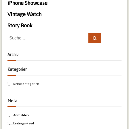
iPhone Showcase
n
e
a
r
b
Vintage Watch
r
r
ü
Story Book
e
c
d
k
S
S
n
u
u
c
e
c
h
e
r
h
Archiv
n
e
i
n
n
Kategorien
a
c
Keine Kategorien
h
:
Meta
Anmelden
Eintrags-Feed